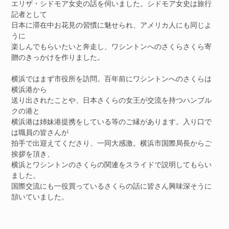
エリザ・シドモア女史の話を伺いました。シドモア女史は旅行
記者として
日本に滞在中お花見の習慣に魅せられ、アメリカ人にも同じよ
うに
楽しんでもらいたいと奔走し、ワシントンへのさくらさくら寄
贈のきっかけを作りました。
横浜ではまず市役所を訪問。百年前にワシントンへのさくらは
横浜港から
送り出されたことや、日本さくらの女王が交流を持つハンブル
クの港と
横浜港は姉妹港提携をしている等のご縁があります。入り口で
は職員の皆さんが
拍手で出迎えてくださり、一同大感激。横浜市国際局長からご
挨拶を頂き、
横浜とワシントンのさくらの関連をスライドで説明してもらい
ました。
国際交流にも一役買っているさくらの話に皆さん興味深そうに
頷いていました。