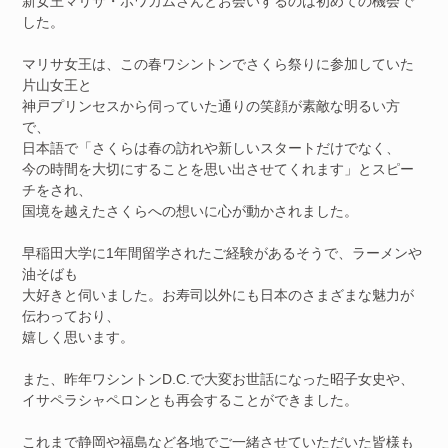
新女王マリサ・ボワカムさんとお会いするのは初めての機会で
した。
マリサ女王は、この春ワシントンでさくら祭りに参加していた
片山女王と
神戸プリンセスから伺っていた通りの笑顔が素敵な明るい方
で、
日本語で「さくらは春の訪れや新しいスタートだけでなく、
今の時間を大切にすることを思い出させてくれます」とスピー
チをされ、
国境を越えたさくらへの想いに心が動かされました。
早稲田大学に1年間留学されたご経験があるそうで、ラーメンや
油そばも
大好きと伺いました。お寿司以外にも日本のさまざまな魅力が
伝わっており、
嬉しく思います。
また、昨年ワシントンD.C.で大変お世話になった昭子女史や、
イサペラシャペロンとも再会することができました。
これまで静岡や福島など各地でご一緒させていただいた皆様も