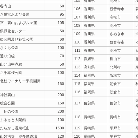
105
香川県
高松市
谷内山
60
106
香川県
観音寺市
八幡宮および参道
95
107
香川県
高松市
宮 裏山および八ヶ窪
105
108
香川県
高松市
県緑化センター
50
109
香川県
さぬき市
姫公園及び花筐公園
60
110
香川県
観音寺市
さくら公園
100
111
香川県
高松市
通り沿線
70
112
愛媛県
松山市
山北山中湖線
50
113
高知県
北川村
岳千本桜公園
100
114
福岡県
飯塚市
北杜ワイナリー果樹園周
160
115
福岡県
朝倉市
116
福岡県
朝倉市
神社裏山
200
総合公園
150
117
佐賀県
佐賀市
 丘の公園
200
118
長崎県
長崎市
ふるさと太陽館
100
たらかし温泉桜山
1500
119
長崎県
平戸市
山妙法寺 奥多摩道場
120
120
長崎県
平戸市