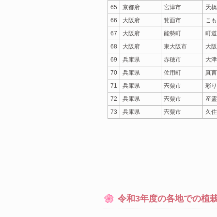
65
京都府
宮津市
天橋
66
大阪府
箕面市
こも
67
大阪府
能勢町
町道
68
大阪府
東大阪市
大阪
69
兵庫県
赤穂市
大津
70
兵庫県
佐用町
真言
71
兵庫県
宍粟市
彩り
72
兵庫県
宍粟市
産霊
73
兵庫県
宍粟市
久住
令和3年度の各地での植