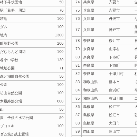
林下斗伏団地
50
74
兵庫県
宍粟市
駅「花夢」周辺
70
75
兵庫県
宍粟市
跡地
100
76
兵庫県
丹波市
ダム
100
77
兵庫県
神戸市
地内
1300
78
奈良県
桜井市
町舘野公園
200
79
奈良県
山添村
だむらんど周辺
100
80
奈良県
下市町
谷小中学校
130
81
奈良県
下市町
城址公園
71
82
奈良県
十津川村
森と湖畔自然公園
50
83
和歌山県
橋本市
公園
100
84
和歌山県
白浜町
坊山自然公園
100
85
和歌山県
有田川町
木最終処分場
600
86
島根県
松江市
山
50
87
島根県
松江市
沢 子供の水辺公園
50
88
島根県
大田市
ブヨメキ
100
89
岡山県
岡山市
ダム第2 残土置場
80