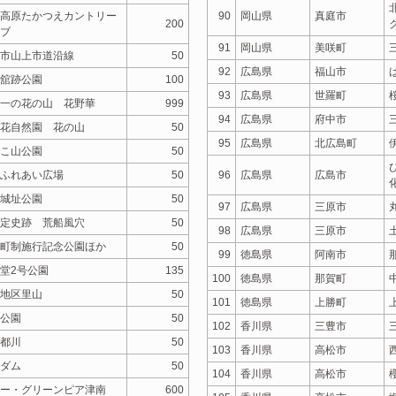
高原たかつえカントリー
90
岡山県
真庭市
200
ブ
91
岡山県
美咲町
市山上市道沿線
50
92
広島県
福山市
舘跡公園
100
93
広島県
世羅町
一の花の山 花野華
999
94
広島県
府中市
花自然園 花の山
50
95
広島県
北広島町
こ山公園
50
ふれあい広場
50
96
広島県
広島市
城址公園
50
97
広島県
三原市
定史跡 荒船風穴
50
98
広島県
三原市
町制施行記念公園ほか
50
99
徳島県
阿南市
堂2号公園
135
100
徳島県
那賀町
地区里山
50
101
徳島県
上勝町
公園
50
102
香川県
三豊市
都川
50
103
香川県
高松市
ダム
50
104
香川県
高松市
ー・グリーンピア津南
600