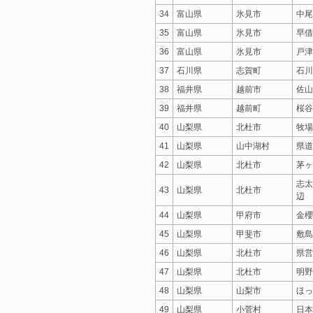
34
富山県
氷見市
中尾
35
富山県
氷見市
早借
36
富山県
氷見市
戸津
37
石川県
志賀町
石川
38
福井県
越前市
佐山
39
福井県
越前町
桜谷
40
山梨県
北杜市
牧場
41
山梨県
山中湖村
県道
42
山梨県
北杜市
茅ヶ
志太
43
山梨県
北杜市
辺
44
山梨県
甲府市
金櫻
45
山梨県
甲斐市
敷島
46
山梨県
北杜市
県営
47
山梨県
北杜市
明野
48
山梨県
山梨市
ほっ
49
山梨県
小菅村
日本