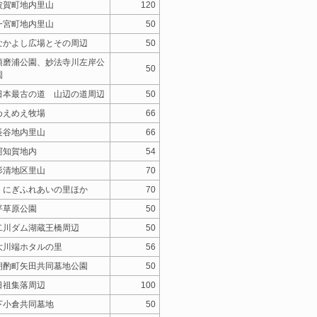
波賀町地内里山
120
一宮町地内里山
50
なかよし広場とその周辺
50
須磨浦公園、妙法寺川左岸公
50
園
日本最古の道 山辺の道周辺
50
めえめえ牧場
66
長谷地内里山
66
阿知賀地内
54
杉清地区里山
70
くにぎふれあいの里ほか
70
平草原公園
50
二川ダム湖蔵王橋周辺
50
大川端ホタルの里
56
朝酌町矢田共同墓地公園
50
日祖集落周辺
100
下小倉共同墓地
50