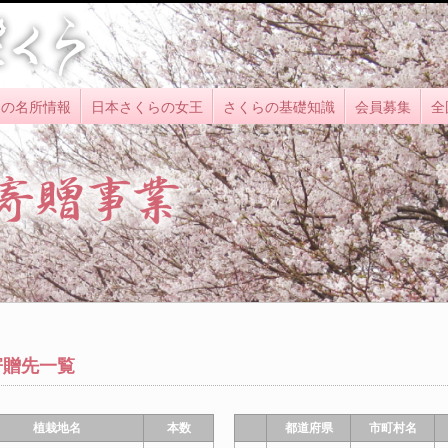
らの名所情報
日本さくらの女王
さくらの基礎知識
会員募集
全
寄贈先一覧
植栽地名
本数
都道府県
市町村名