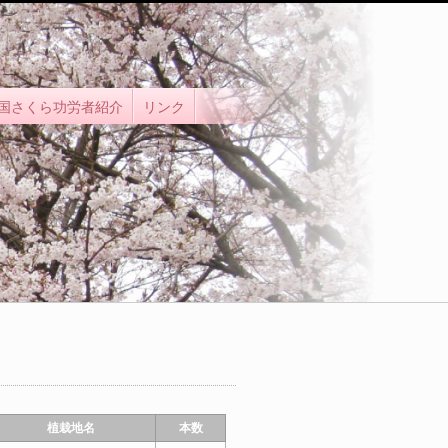
国さくら功労者紹介
リンク
植栽地名
本数