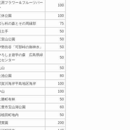
北房フラワー＆フルーツパー
100
ク
三休公園
100
ばら科の森とその周縁部
75
桜土手
50
三室山公園
50
伊勢坊谷「可部峠の御神水」
50
ひろしま遊学の森 広島県緑
50
化センター
丸山
50
土池公園
80
那賀川海岸平島地区海岸
100
中山
100
上勝町有林
50
三豊市宝山湖公園
60
西植田町地内
50
櫻實園
200