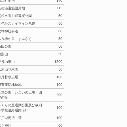
塩江町地内
140
花稲漁港施設用地
115
高松市香川町竜桜公園
50
五色台スカイライン県道
50
北峰神社参道
80
ろう梅の里 まんさく
50
新田公園
50
忽那山
50
泉谷の里山
1300
八木山花木園
50
秋月甘水広場
100
旧畜産団地跡地
100
金立公園・いこいの広場・四
200
季の丘
さくらの里運動公園及び畝刈
100
小学校連絡通路沿い
平戸城周辺一帯
100
水岳神社
60