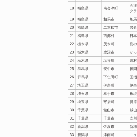
会津
18
福島県
南会津町
クラ
19
福島県
相馬市
相馬
20
福島県
二本松市
岩倉
21
福島県
西郷村
日本
22
栃木県
茂木町
樹の
23
栃木県
鹿沼市
がっ
24
栃木県
塩谷町
川村
25
群馬県
安中市
後閑
26
群馬県
下仁田町
国指
27
埼玉県
伊奈町
伊奈
28
埼玉県
幸手市
権現
29
埼玉県
寄居町
折原
30
千葉県
館山市
城山
31
千葉県
千葉市
支川
32
新潟県
佐渡市
新穂
33
新潟県
津南町
ニュ