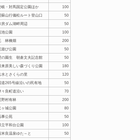
壱岐・対馬国定公園ほか
100
阿蘇山行儀松ルート登山口
50
市房ダム湖畔周辺
50
菊池公園
100
元 林檎畑
200
花遊び公園
50
愛の園生 朝倉文夫記念館
50
田来原美しい森づくり公園
180
名水とさくらの里
120
国道265号線沿いの民有地
50
津々良町道沿い
70
尾野村有林
200
天ヶ城公園
80
馬事公苑
50
県立平和台公園
100
西米良温泉ゆた～と
50