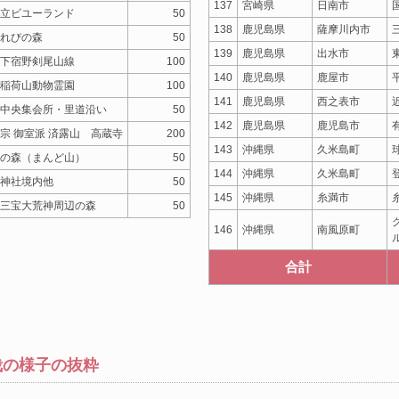
137
宮崎県
日南市
立ビユーランド
50
138
鹿児島県
薩摩川内市
れびの森
50
139
鹿児島県
出水市
下宿野剣尾山線
100
140
鹿児島県
鹿屋市
稲荷山動物霊園
100
141
鹿児島県
西之表市
中央集会所・里道沿い
50
142
鹿児島県
鹿児島市
宗 御室派 済露山 高蔵寺
200
143
沖縄県
久米島町
の森（まんど山）
50
144
沖縄県
久米島町
神社境内他
50
145
沖縄県
糸満市
三宝大荒神周辺の森
50
146
沖縄県
南風原町
合計
栽の様子の抜粋