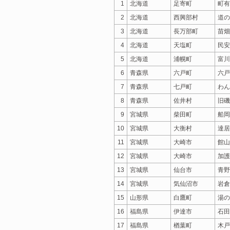
1
北海道
足寄町
町有
2
北海道
西興部村
道の
3
北海道
長万部町
苗畑
4
北海道
天塩町
民安
5
北海道
浦幌町
富川
6
青森県
六戸町
六戸
7
青森県
七戸町
わん
8
青森県
佐井村
旧磯
9
宮城県
柴田町
船岡
10
宮城県
大衡村
達居
11
宮城県
大崎市
館山
12
宮城県
大崎市
加護
13
宮城県
仙台市
青野
14
宮城県
気仙沼市
岩倉
15
山形県
白鷹町
湯の
16
福島県
伊達市
石田
17
福島県
楢葉町
木戸