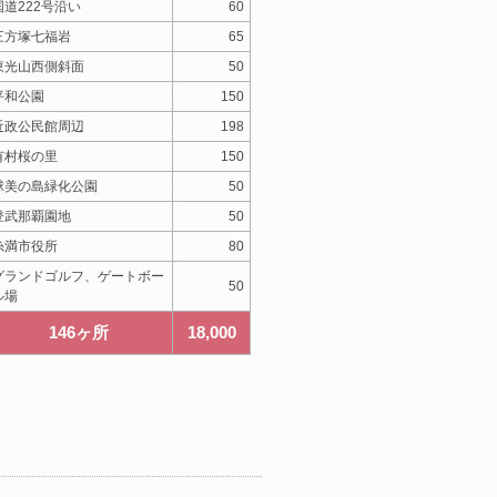
国道222号沿い
60
三方塚七福岩
65
東光山西側斜面
50
平和公園
150
近政公民館周辺
198
有村桜の里
150
球美の島緑化公園
50
登武那覇園地
50
糸満市役所
80
グランドゴルフ、ゲートボー
50
ル場
146ヶ所
18,000