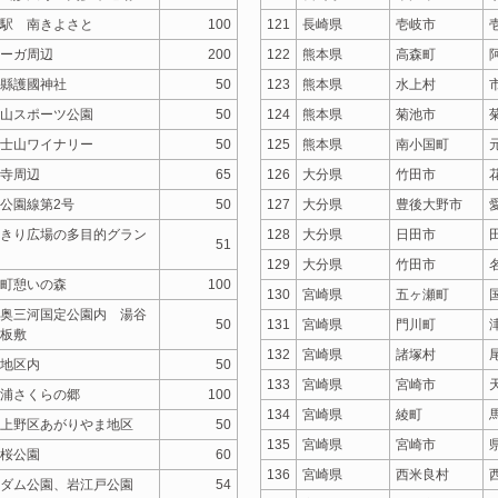
駅 南きよさと
100
121
長崎県
壱岐市
ーガ周辺
200
122
熊本県
高森町
縣護國神社
50
123
熊本県
水上村
山スポーツ公園
50
124
熊本県
菊池市
士山ワイナリー
50
125
熊本県
南小国町
寺周辺
65
126
大分県
竹田市
公園線第2号
50
127
大分県
豊後大野市
きり広場の多目的グラン
128
大分県
日田市
51
129
大分県
竹田市
町憩いの森
100
130
宮崎県
五ヶ瀬町
奥三河国定公園内 湯谷
50
131
宮崎県
門川町
板敷
132
宮崎県
諸塚村
地区内
50
133
宮崎県
宮崎市
浦さくらの郷
100
134
宮崎県
綾町
上野区あがりやま地区
50
135
宮崎県
宮崎市
桜公園
60
136
宮崎県
西米良村
ダム公園、岩江戸公園
54