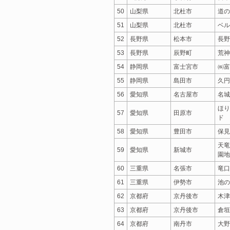
50
山梨県
北杜市
道の
51
山梨県
北杜市
ベル
52
長野県
松本市
長野
53
長野県
辰野町
荒神
54
静岡県
富士宮市
㈱富
55
静岡県
島田市
久円
56
愛知県
名古屋市
名城
ほり
57
愛知県
田原市
ド
58
愛知県
豊田市
保見
天竜
59
愛知県
新城市
園地
60
三重県
名張市
竜口
61
三重県
伊勢市
池の
62
京都府
京丹後市
木津
63
京都府
京丹後市
倉垣
64
京都府
南丹市
大野