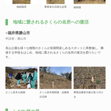
植樹風景
事業表示石碑を設置
植樹後
地域に愛されるさくらの名所への復活
○福井県勝山市
申請者：勝山市
長山公園を様々な種類のさくらが長期間楽しめるスポットに再整備し、隣
接する学校をはじめ、地域に愛されるさくらの名所の復活を図りたいで
す。
さくら若木を植栽
さくら若木植樹後・品種表
事業品種表示板を取り付け
示石碑
る