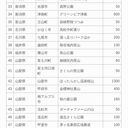
33
新潟県
佐渡市
真野公園
50
34
新潟県
津南町
グリーンピア津南
600
35
富山県
立山町
岩峅野桜づつみ
50
36
石川県
かほく市
高松中町通り
50
37
石川県
七尾市
湯っ足りパークほか
200
38
福井県
越前町
桜谷地内里山
130
39
福井県
勝山市
長山公園
90
40
山梨県
富士川町
穂積区内里山
60
富士河口湖
41
山梨県
さくらの里公園
50
町
42
山梨県
山梨市
ほったらかし温泉桜山
1300
43
山梨県
甲府市
金櫻神社裏山
400
南アルプス
44
山梨県
桜の森公園
160
市
45
山梨県
北杜市
ダーチャファームの山
50
46
山梨県
道志村
道志さくら公園
100
47
山梨県
甲斐市
茅ヶ岳東部広域農道
100