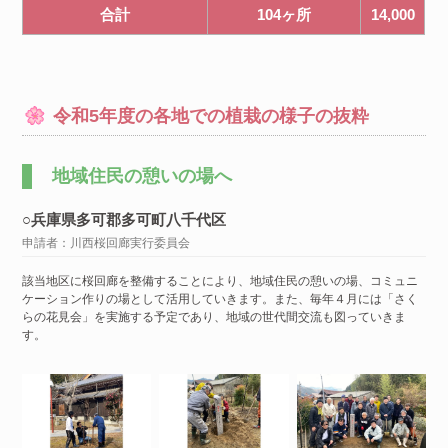
合計
104ヶ所
14,000
令和5年度の各地での植栽の様子の抜粋
地域住民の憩いの場へ
○兵庫県多可郡多可町八千代区
申請者：川西桜回廊実行委員会
該当地区に桜回廊を整備することにより、地域住民の憩いの場、コミュニ
ケーション作りの場として活用していきます。また、毎年４月には「さく
らの花見会」を実施する予定であり、地域の世代間交流も図っていきま
す。