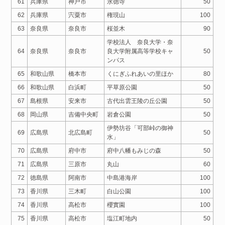
61
兵庫県
神戸市
永徳寺
50
62
兵庫県
宍粟市
権現山
100
63
奈良県
奈良市
桜並木
90
学校法人 奈良大学・奈
64
奈良県
奈良市
良大学附属高等学校キャ
50
ンパス
65
和歌山県
橋本市
くにぎふれあいの里ほか
80
66
和歌山県
白浜町
平草原公園
50
67
島根県
安来市
古代出雲王陵の丘公園
50
68
岡山県
吉備中央町
岩倉公園
50
伊勢坊谷「可部峠の御神
69
広島県
北広島町
50
水」
70
広島県
府中市
府中八幡もみじの森
50
71
広島県
三原市
丸山
60
72
徳島県
阿南市
中島港海岸
100
73
香川県
三木町
白山公園
100
74
香川県
高松市
櫻實園
100
75
香川県
高松市
塩江町地内
50