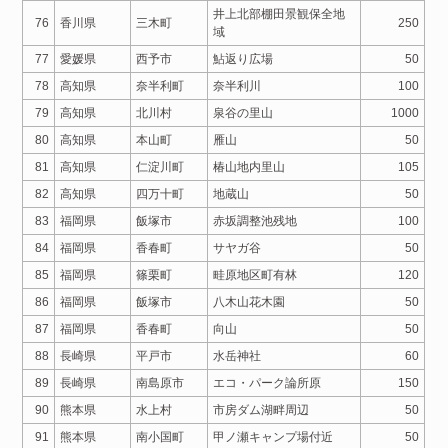
井上北部棚田景観保全地
76
香川県
三木町
250
域
77
愛媛県
西予市
鮎返り広場
50
78
高知県
奈半利町
奈半利川
100
79
高知県
北川村
泉谷の里山
1000
80
高知県
本山町
雁山
50
81
高知県
仁淀川町
椿山地内里山
105
82
高知県
四万十町
地蔵山
50
83
福岡県
飯塚市
赤坂調整池残地
100
84
福岡県
香春町
サヤガ谷
50
85
福岡県
篠栗町
畦原地区町有林
120
86
福岡県
飯塚市
八木山花木園
50
87
福岡県
香春町
向山
50
88
長崎県
平戸市
水岳神社
60
89
長崎県
南島原市
エコ・パーク論所原
150
90
熊本県
水上村
市房ダム湖畔周辺
50
91
熊本県
南小国町
甲ノ瀬キャンプ場付近
50