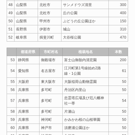
48
山梨県
北杜市
サンメドウズ清里
300
49
山梨県
北杜市
丘の公園
400
50
山梨県
甲州市
ぶどうの丘公園ほか
150
51
長野県
伊那市
城山
310
52
岐阜県
揖斐川町
大谷桜公園
470
都道府県
市町村名
植栽地名
本数
53
静岡県
御殿場市
富士山御胎内清宏園
200
江川町第1号線始め2路
54
愛知県
名古屋市
61
線・1公園
55
大阪府
東大阪市
大阪稲荷山動物霊園
50
56
兵庫県
多可町
丹治区内里山
50
忠霊塔広場及び厄八幡神
57
兵庫県
多可町
54
社一帯
58
兵庫県
多可町
片瀬山
50
59
兵庫県
神河町
かみかわ桜の山桜華園
50
60
兵庫県
神戸市
須磨浦公園ほか
50