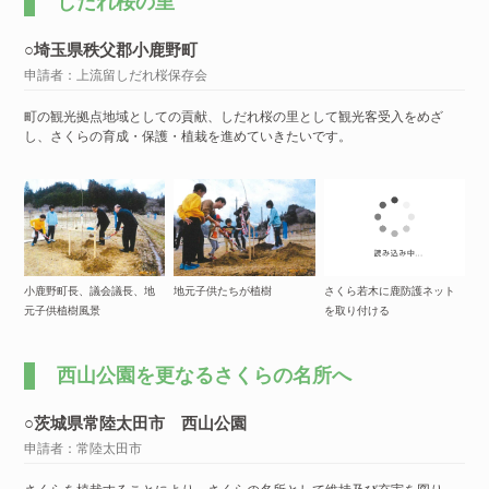
しだれ桜の里
○埼玉県秩父郡小鹿野町
申請者：上流留しだれ桜保存会
町の観光拠点地域としての貢献、しだれ桜の里として観光客受入をめざ
し、さくらの育成・保護・植栽を進めていきたいです。
小鹿野町長、議会議長、地
地元子供たちが植樹
さくら若木に鹿防護ネット
元子供植樹風景
を取り付ける
西山公園を更なるさくらの名所へ
○茨城県常陸太田市 西山公園
申請者：常陸太田市