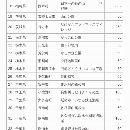
日本一の花の山 花
18
福島県
西郷村
882
野華
19
茨城県
常陸太田市
西山公園
50
なめがたファーマーズヴィ
20
茨城県
行方市
250
レッジ
21
栃木県
鹿沼市
がっこ山公園
50
22
栃木県
日光市
佐下部地内
50
23
栃木県
芳賀町
かしの森公園
50
24
栃木県
那須町
夕狩地区里山
50
25
栃木県
那須塩原市
門前どんぐりコロコロ広場
60
26
群馬県
下仁田町
荒船風穴
60
27
群馬県
安中市
碓氷峠の森公園
50
28
埼玉県
小鹿野町
長留川しだれざくらの里
100
29
千葉県
大多喜町
延命寺、いすみ鉄道沿線
60
30
千葉県
長南町
佐坪里山尾根道
50
佐久間ダム親水公園周辺地
31
千葉県
鋸南町
100
域
32
千葉県
勝浦市
遠見岬神社境内地
50