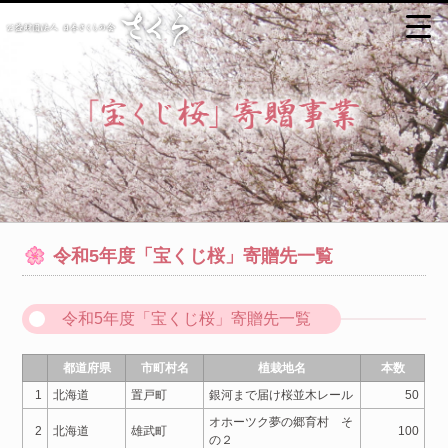
令和5年度「宝くじ桜」寄贈先一覧
令和5年度「宝くじ桜」寄贈先一覧
都道府県
市町村名
植栽地名
本数
1
北海道
置戸町
銀河まで届け桜並木レール
50
オホーツク夢の郷育村 そ
2
北海道
雄武町
100
の２