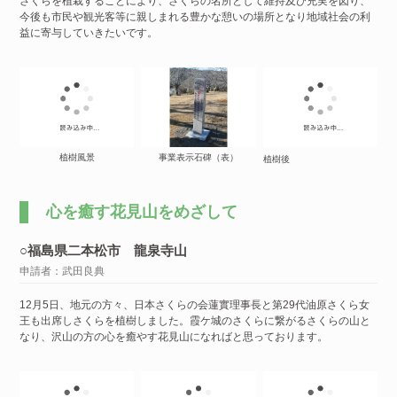
さくらを植栽することにより、さくらの名所として維持及び充実を図り、
今後も市民や観光客等に親しまれる豊かな憩いの場所となり地域社会の利
益に寄与していきたいです。
植樹風景
事業表示石碑（表）
植樹後
心を癒す花見山をめざして
○福島県二本松市 龍泉寺山
申請者：武田良典
12月5日、地元の方々、日本さくらの会蓮實理事長と第29代油原さくら女
王も出席しさくらを植樹しました。霞ケ城のさくらに繋がるさくらの山と
なり、沢山の方の心を癒やす花見山になればと思っております。