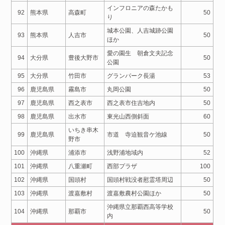
インフロニアの森たかも
92
熊本県
高森町
50
り
城本公園、人吉城跡公園
93
熊本県
人吉市
50
ほか
愛の園生 朝倉文夫記念
94
大分県
豊後大野市
50
公園
95
大分県
竹田市
グランパーク長湯
53
96
鹿児島県
霧島市
丸岡公園
50
97
鹿児島県
西之表市
西之表市住吉地内
50
98
鹿児島県
出水市
東光山西側斜面
60
いちき串木
99
鹿児島県
市道 寺迫観音ケ池線
50
野市
100
沖縄県
浦添市
浅野浦地域内
52
101
沖縄県
八重瀬町
西部プラザ
100
102
沖縄県
国頭村
国頭村戦没者慰霊塔周辺
50
103
沖縄県
渡嘉敷村
渡嘉敷農村公園ほか
50
沖縄県立那覇西高等学校
104
沖縄県
那覇市
50
内