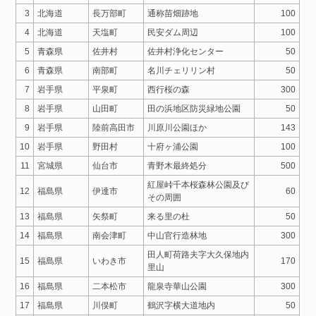
3
北海道
長万部町
通称苗畑跡地
100
4
北海道
天塩町
民安ダム周辺
100
5
青森県
佐井村
佐井村浄化センター
50
6
青森県
南部町
名川チェリリン村
50
7
岩手県
平泉町
西行桜の森
300
8
岩手県
山田町
田の浜地区防災緑地公園
50
9
岩手県
陸前高田市
川原川公園ほか
143
10
岩手県
野田村
十府ヶ浦公園
100
11
宮城県
仙台市
青野木最終処分
500
紅屋峠千本桜森林公園及び
12
福島県
伊達市
60
その周囲
13
福島県
矢祭町
来る里の杜
50
14
福島県
南会津町
中山官行造林地
300
田人町荷路夫字大久保地内
15
福島県
いわき市
170
里山
16
福島県
二本松市
龍泉寺華山公園
300
17
福島県
川俣町
鶴沢字横大道地内
50