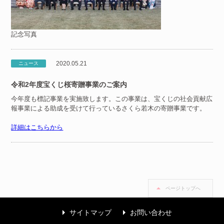
記念写真
2020.05.21
ニュース
令和2年度宝くじ桜寄贈事業のご案内
今年度も標記事業を実施致します。この事業は、宝くじの社会貢献広
報事業による助成を受けて行っているさくら若木の寄贈事業です。
詳細はこちらから
ページトップへ
arrow_right
arrow_right
サイトマップ
お問い合わせ