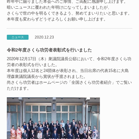
昨年中に賜りました本会へのご厚情、ご高配に感謝申し上げます。
暗いニュースに覆われた年明けになってしまいましたが、
さくらで世の中を明るくできるよう、努めてまいりたいと思います。
本年度も変わらずどうぞよろしくお願い申し上げます。
2020.12.23
ニュース
令和2年度さくら功労者表彰式を行いました
2020年12月17日（木）衆議院議長公邸において、令和2年度さくら功
労者の表彰式を行いました。
本年度は個人12名と24団体が表彰され、当日出席の代表15名に大島
理森衆議院議長から賞状が手渡されました。
尚さくら功労者はホームページの「全国さくら功労者紹介」でご覧い
ただけます。