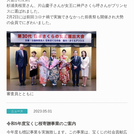
杉浦美桜里さん、片山慶子さんが女王に神戸さくら呼さんがプリンセ
スに選ばれました。
2月2日には前回コロナ禍で実施できなかった前夜祭も開催され大勢
の会員でにぎわいました。
審査員とともに
2023.05.01
ニュース
令和5年度宝くじ桜寄贈事業のご案内
今年度も標記事業を実施致します。この事業は、宝くじの社会貢献広