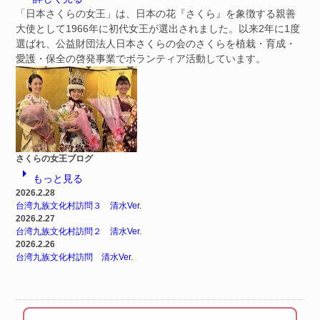
「日本さくらの女王」は、日本の花『さくら』を象徴する親善
大使として1966年に初代女王が選出されました。以来2年に1度
選ばれ、公益財団法人日本さくらの会のさくらを植栽・育成・
愛護・保全の啓発事業でボランティア活動しています。
さくらの女王ブログ
arrow_right
もっと見る
2026.2.28
台湾九族文化村訪問３ 清水Ver.
2026.2.27
台湾九族文化村訪問２ 清水Ver.
2026.2.26
台湾九族文化村訪問 清水Ver.