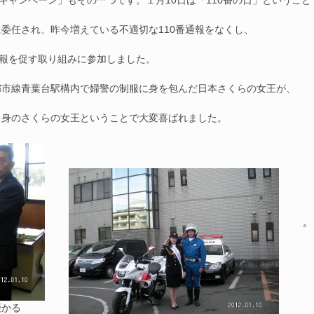
キャンペーン」もその一つです。１月10日は「110番の日」ということ
委任され、昨今増えている不適切な110番通報をなくし、
通報を促す取り組みに参加しました。
都市線青葉台駅構内で婦警の制服に身を包んだ日本さくらの女王が、
出身のさくらの女王ということで大変喜ばれました。
。
授かる