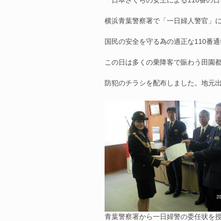
「日本さくらの女王による110番の日
横浜青葉警察署で「一日婦人警官」に
国民の安全を守る為の適正な110番
この日は多くの乗降客で賑わう田園
防犯のチラシを配布しました。地元
青葉警察署から一日婦警の委任状を