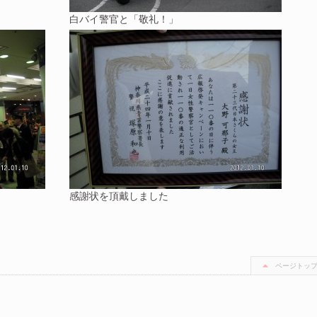
白バイ警官と「敬礼！」
感謝状を頂戴しました
ページトッ