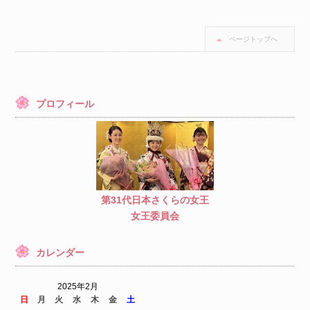
ページトップへ
プロフィール
第31代日本さくらの女王
女王委員会
カレンダー
2025年2月
日
月
火
水
木
金
土