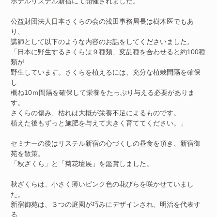
ホテルリステル新宿にて開催されました。
公益財団法人日本さくらの会の浅田事務局長は樹木医でもあ
り、
講師として以下のような内容のお話をしてくださいました。
「日本に野生するさくらは９種類、変品種を合わせると約100種
類が
野生しています。さくらを植えるには、充分な植栽間隔を確保
し
概ね10ｍ間隔を確保して栄養をたっぷり与える必要がありま
す。
さくらの傷み、枯れは大概が栄養不足によるものです。
植えた後もずっと施肥を与えて大きく育ててください。」
セミナーの後はリステル新宿の心づくしの昼食を頂き、新宿御
苑を散策。
「秋ざくら」と「菊花壇展」を鑑賞しました。
秋ざくらは、小さく薄いピンク色の花びらを咲かせていまし
た。
新宿御苑は、３つの庭園が巧みにデザインされ、明治を代表す
る