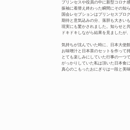
プリンセスや役員の中に新型コロナ
振袖に着替え終わった瞬間にその知
国会レセプションはプリンセスプロ
期待と意気込みの分、落胆も大きい
現実にも驚かされました。知らせと共
ドキドキしながら結果を見ましたが
気持ちが沈んでいた時に、日本大使
お味噌汁と日本茶のセットを作って
とても楽しみにしていた行事の一つ
がっかりしていた私は頂いた日本食
真心のこもったおにぎりは一段と美