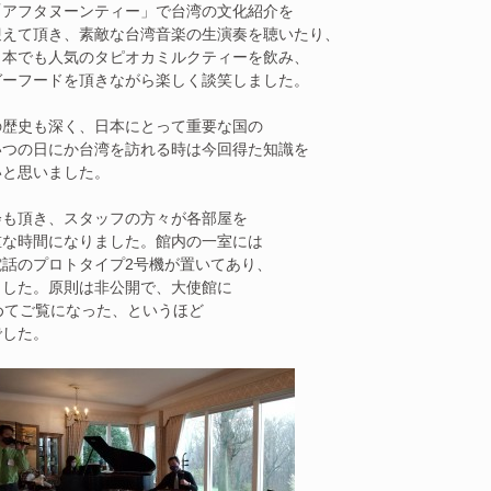
「アフタヌーンティー」で台湾の文化紹介を
迎えて頂き、素敵な台湾音楽の生演奏を聴いたり、
日本でも人気のタピオカミルクティーを飲み、
ガーフードを頂きながら楽しく談笑しました。
の歴史も深く、日本にとって重要な国の
いつの日にか台湾を訪れる時は今回得た知識を
いと思いました。
会も頂き、スタッフの方々が各部屋を
重な時間になりました。館内の一室には
話のプロトタイプ2号機が置いてあり、
ました。原則は非公開で、大使館に
めてご覧になった、というほど
でした。