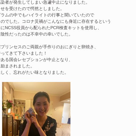
感染者が発生してしまい急遽中止になりました。
らせを受けたので愕然としました。
グラムの中でもハイライトの行事と聞いていたので
ものでした。コロナ災禍がこんなにも身近に存在するという
にNCSS役員から配られたPCR検査キットを使用し、
、陰性だったのは不幸中の幸いでした。
館プリンセスのご両親が手作りのおにぎりと卵焼き、
持ってきて下さいました！
である国会レセプションが中止となり、
に励まされました。
味しく、忘れがたい味となりました。