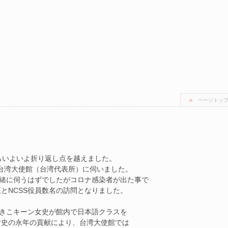
ページトッ
もいよいよ折り返し点を越えました。
台湾大使館（台湾代表所）に伺いました。
一緒に伺うはずでしたがコロナ感染者が出た事で
とNCSS役員数名の訪問となりました。
あきこキーン女史が館内で日本語クラスを
女史の永年の貢献により、台湾大使館では