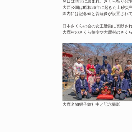
翌日は晴天に恵まれ、さくら祭り会
大西公園は昭和36年に起きた土砂災
園内には記念碑と菩薩像が設置され
日本さくらの会の女王活動に貢献さ
大鹿村のさくら植樹や大鹿村のさく
大鹿名物獅子舞社中と記念撮影