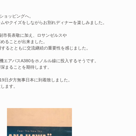
とショッピングへ。
ームやクイズをしながらお別れディナーを楽しみました。
副市長表敬に加え、ロサンゼルスや
深めることが出来ました。
感謝するとともに交流継続の重要性を感じました。
行機エアバスA380をホノルル線に投入するそうです。
が深まることを期待します。
。19日夕方無事日本に到着致しました。
致します。