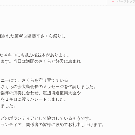
ページトッ
催された第48回常盤平さくら祭りに
。
れた４キロにも及ぶ桜並木があります。
びます。当日は満開のさくらと好天に恵まれ
モニーにて、さくらを守り育てている
本さくらの会大島会長のメッセージを代読しました。
音楽隊の演奏に合わせ、渡辺博道復興大臣や
木を２キロに渡りパレードしました。
いました。
などのボランティアとして協力しているそうです。
ボランティア、関係者の皆様に改めてお礼申し上げます。