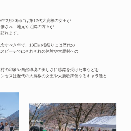
9年2月20日には第12代大鹿桜の女王が
開催され、地元や近隣の方々が、
を訪れます。
う記念すべき年で、13日の桜祭りには歴代の
式スピーチではそれぞれの体験や大鹿村への
鹿村の印象や自然環境の美しさに感銘を受けた事などを
リンセスは歴代の大鹿桜の女王や大鹿歌舞伎ゆるキャラ達と
。