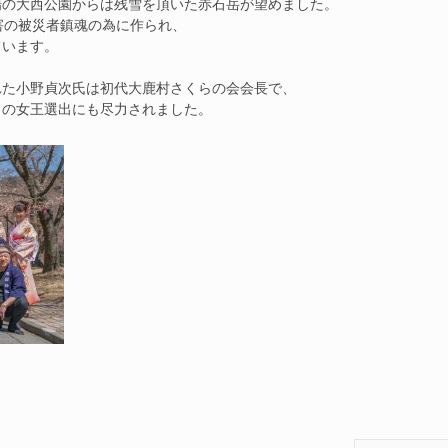
場の大西公園からは残雪を頂いた赤石岳が望めました。
害の被災者鎮魂の為に作られ、
ています。
れた小野貞次氏は初代大鹿村さくらの会会長で、
らの女王選出にも尽力されました。