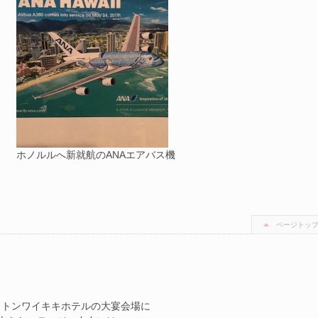
ホノルルへ新就航のANAエアバス機
ページトッ
ラトンワイキキホテルの大宴会場に