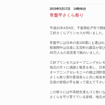
2019年5月17日 14時46分
常盤平さくら祭り
平成31年4月6日、千葉県松戸市で開
三好さくらプリンセスが伺いました
常盤平には日本の道100選にも選ば
祭期間中は沿道に五百軒の露店が並
40万人もの花見客で賑わいました。
三好プリンセスはオープニングセレ
地元の方々に感謝と敬意を表し、日
オープニングセレモニーの後は消防
さくら祭り実行委員長らと共に桜並
沿道の皆様が手を振って迎えて下さ
この祭りには中高校生達もゴミ拾い
さくらを守り育てている皆様、地元