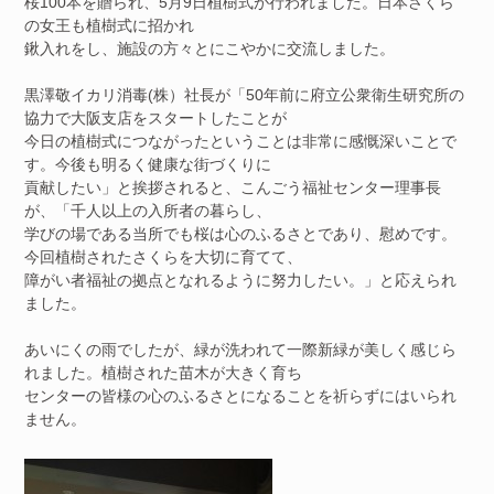
桜100本を贈られ、5月9日植樹式が行われました。日本さくら
の女王も植樹式に招かれ
鍬入れをし、施設の方々とにこやかに交流しました。
黒澤敬イカリ消毒(株）社長が「50年前に府立公衆衛生研究所の
協力で大阪支店をスタートしたことが
今日の植樹式につながったということは非常に感慨深いことで
す。今後も明るく健康な街づくりに
貢献したい」と挨拶されると、こんごう福祉センター理事長
が、「千人以上の入所者の暮らし、
学びの場である当所でも桜は心のふるさとであり、慰めです。
今回植樹されたさくらを大切に育てて、
障がい者福祉の拠点となれるように努力したい。」と応えられ
ました。
あいにくの雨でしたが、緑が洗われて一際新緑が美しく感じら
れました。植樹された苗木が大きく育ち
センターの皆様の心のふるさとになることを祈らずにはいられ
ません。