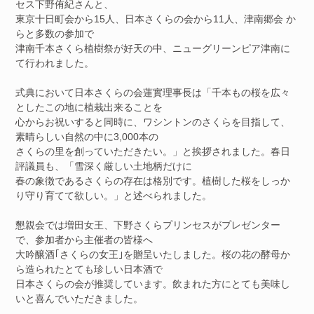
セス下野侑紀さんと、
東京十日町会から15人、日本さくらの会から11人、津南郷会 か
らと多数の参加で
津南千本さくら植樹祭が好天の中、ニューグリーンピア津南に
て行われました。
式典において日本さくらの会蓮實理事長は「千本もの桜を広々
としたこの地に植栽出来ることを
心からお祝いすると同時に、ワシントンのさくらを目指して、
素晴らしい自然の中に3,000本の
さくらの里を創っていただきたい。」と挨拶されました。春日
評議員も、「雪深く厳しい土地柄だけに
春の象徴であるさくらの存在は格別です。植樹した桜をしっか
り守り育てて欲しい。」と述べられました。
懇親会では増田女王、下野さくらプリンセスがプレゼンター
で、参加者から主催者の皆様へ
大吟醸酒｢さくらの女王｣を贈呈いたしました。桜の花の酵母か
ら造られたとても珍しい日本酒で
日本さくらの会が推奨しています。飲まれた方にとても美味し
いと喜んでいただきました。