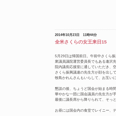
2014年10月23日 11時44分
全米さくらの女王来日15
5月29日は帰国前日。午前中さくら
衆議員議院運営委員長でもある逢沢
院内議長応接室に通していただき、
さくら振興議連の先生方が顔を出して
牧島かれんさんもいらして、お互い
懇談の後、ちょうど国会が始まる時
華やかな一団に国会議員の先生方が
最後に議長席から降りられて、そっ
お昼には国会内の食堂でレイニー、