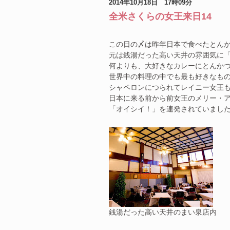
2014年10月18日 17時09分
全米さくらの女王来日14
この日の〆は昨年日本で食べたとん
元は銭湯だった高い天井の雰囲気に
何よりも、大好きなカレーにとんか
世界中の料理の中でも最も好きなも
シャペロンにつられてレイニー女王
日本に来る前から前女王のメリー・
「オイシイ！」を連発されていまし
銭湯だった高い天井のまい泉店内