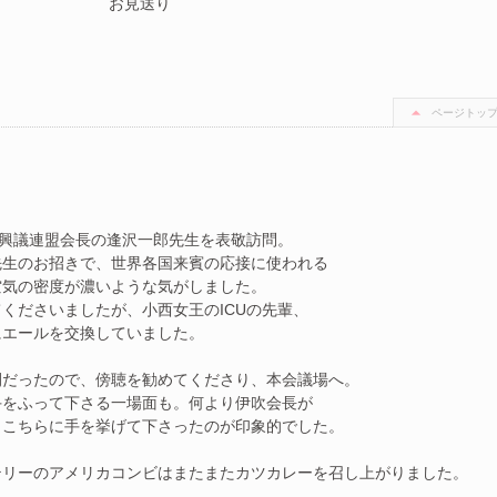
お見送り
ページトッ
振興議連盟会長の逢沢一郎先生を表敬訪問。
先生のお招きで、世界各国来賓の応接に使われる
空気の密度が濃いような気がしました。
くださいましたが、小西女王のICUの先輩、
にエールを交換していました。
間だったので、傍聴を勧めてくださり、本会議場へ。
手をふって下さる一場面も。何より伊吹会長が
とこちらに手を挙げて下さったのが印象的でした。
テリーのアメリカコンビはまたまたカツカレーを召し上がりました。