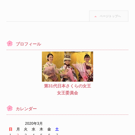
ページトップへ
プロフィール
第31代日本さくらの女王
女王委員会
カレンダー
2020年3月
日
月
火
水
木
金
土