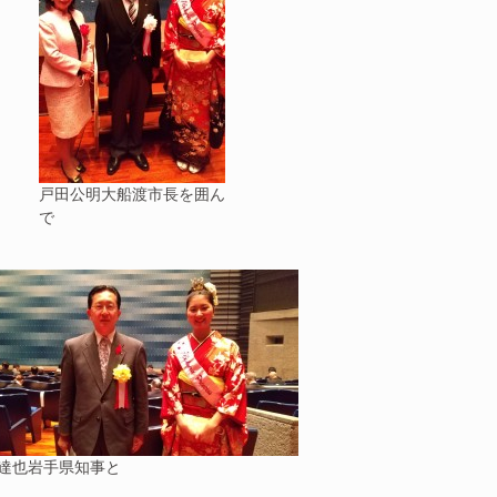
戸田公明大船渡市長を囲ん
で
達也岩手県知事と