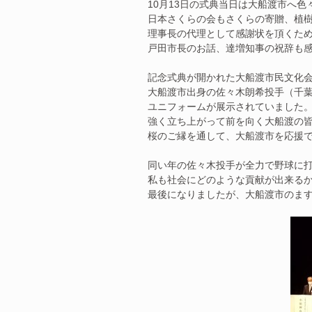
10月13日の式典当日は大船渡市へ
日本さくらの会もさくらの寄贈、植
理事長の代理として感謝状を頂くた
戸田市長のお話、達増知事の祝辞も感
記念式典が開かれた大船渡市民文化
大船渡市出身の佐々木朗希投手（千
ユニフォームが展示されていました
強く立ち上がって前を向く大船渡の
桜のご縁を通して、大船渡市を応援
同い年の佐々木投手が全力で野球に
私も社会にどのような貢献が出来る
最後になりましたが、大船渡市のま