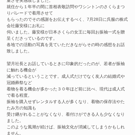
重さを実感致しました。
就任から１年半の間に首相表敬訪問やワシントンのさくらまつ
りパレードで着用させて
もらったのでその感謝をお伝えするべく、7月28日に呉服の株式
会社藤安様にお礼に
伺いました。藤安様が日本さくらの女王に毎回お振袖一式を贈
呈くださっているのです。
各地での活動の写真を見ていただきながらその時の感想をお話
致しました。
望月社長とお話しているときに印象的だったのが、若者が振袖
に触れる機会が
減っているということです。成人式だけでなく友人の結婚式や
冠婚葬祭など
着物を着る機会が多かった３０年ほど前に比べ、現代は成人式
で着る程度。
振袖を購入せずレンタルする人が多くなり、着物の保存法やた
たみ方の知識も
受け継がれることがなくなり、着付けができる人も少なくなり
ました。
このような風潮が続けば、振袖文化が消滅してしまうかもしれ
ません。