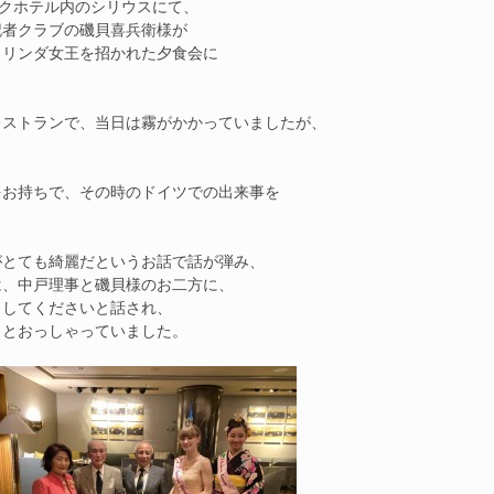
ークホテル内のシリウスにて、
記者クラブの磯貝喜兵衛様が
とリンダ女王を招かれた夕食会に
レストランで、当日は霧がかかっていましたが、
。
をお持ちで、その時のドイツでの出来事を
がとても綺麗だというお話で話が弾み、
は、中戸理事と磯貝様のお二方に、
らしてくださいと話され、
、とおっしゃっていました。